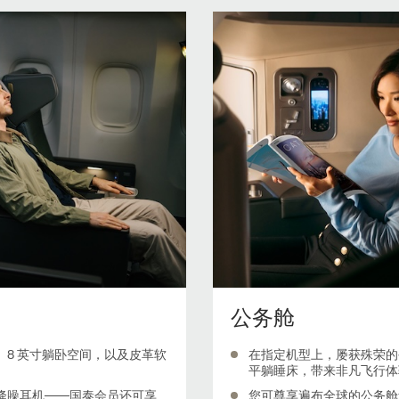
公务舱
8 英寸躺卧空间，以及皮革软
在指定机型上，屡获殊荣的
平躺睡床，带来非凡飞行体
降噪耳机——国泰会员还可享
您可尊享遍布全球的公务舱