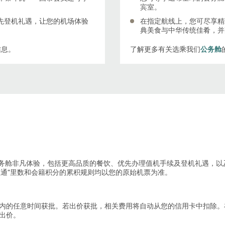
宾室。
先登机礼遇，让您的机场体验
在指定航线上，您可尽享精
典美食与中华传统佳肴，并
信息。
了解更多有关选乘我们
公务舱
务舱非凡体验，包括更高品质的餐饮、优先办理值机手续及登机礼遇，以
里通”里数和会籍积分的累积规则均以您的原始机票为准。
时内的任意时间获批。若出价获批，相关费用将自动从您的信用卡中扣除
出价。