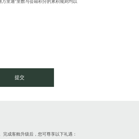
洲万里通”里数与会籍积分的累积规则均以
提交
。完成客舱升级后，您可尊享以下礼遇：