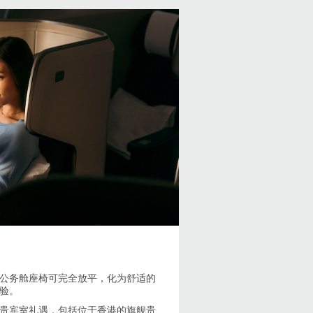
公务舱座椅可完全放平，化为舒适的
验。
贵宾室礼遇，包括位于香港的旗舰贵