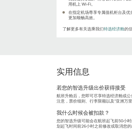
用机上 Wi-Fi。
在指定机场尊享专属值机柜台及优
更加顺畅高效。
了解更多有关选乘我们
特选经济舱
的
实用信息
若您的智选升级出价获得接受
航班升舱后，您即可尽享特选经济舱或公
注意，票价细则、行李限额以及“亚洲万
我什么时候会被扣款？
您的智选升级可能会在航班起飞前50小
划起飞时间前26小时之前修改或取消您的