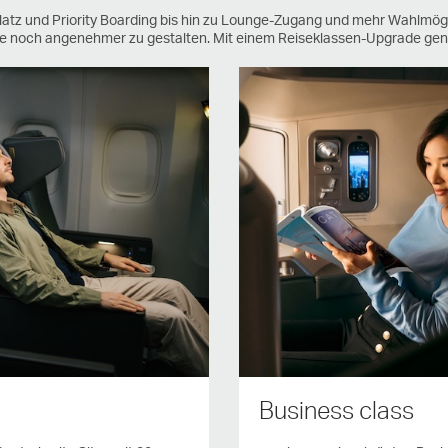
Platz und Priority Boarding bis hin zu Lounge-Zugang und mehr Wahlmögl
ise noch angenehmer zu gestalten. Mit einem Reiseklassen-Upgrade gen
Business class