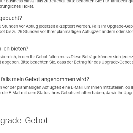
ür Business class, falls zutreffend). Bitte beachten Sie: Für Tarifbed
prüngliches Ticket.
bgebucht?
Stunden vor Abflug jederzeit akzeptiert werden. Falls Ihr Upgrade-Gebo
ot bis zu 26 Stunden vor Ihrer planmäßigen Abflugzeit ändern oder stor
 ich bieten?
bereich, in den Ihr Gebot fallen muss.Diese Beträge können sich jeder
t abgeben. Bitte beachten Sie, dass der Betrag für das Upgrade-Gebot 
, falls mein Gebot angenommen wird?
 vor der planmäßigen Abflugzeit eine E-Mail, um Ihnen mitzuteilen, o
ie die E-Mail mit dem Status Ihres Gebots erhalten haben, da wir Ihr U
grade-Gebot