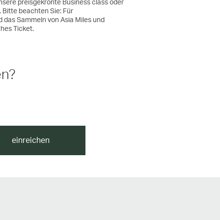
sere preisgekrönte Business class oder
Bitte beachten Sie: Für
d das Sammeln von Asia Miles und
ches Ticket.
en?
einreichen