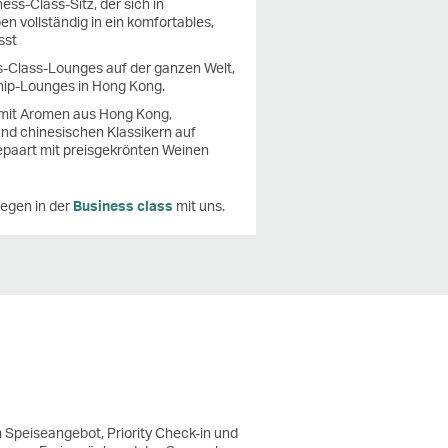
ess-Class-Sitz, der sich in
 vollständig in ein komfortables,
sst
ss-Class-Lounges auf der ganzen Welt,
hip-Lounges in Hong Kong.
 mit Aromen aus Hong Kong,
und chinesischen Klassikern auf
paart mit preisgekrönten Weinen
iegen in der
Business class
mit uns.
Speiseangebot, Priority Check-in und