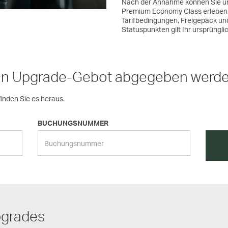
Nach der Annahme können Sie un
Premium Economy Class erleben. 
Tarifbedingungen, Freigepäck un
Statuspunkten gilt Ihr ursprüngli
 ein Upgrade-Gebot abgegeben werd
inden Sie es heraus.
BUCHUNGSNUMMER
pgrades