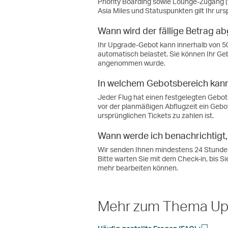
Priority Boarding sowie Lounge-Zugang (f
Asia Miles und Statuspunkten gilt Ihr urs
Wann wird der fällige Betrag a
Ihr Upgrade-Gebot kann innerhalb von 50 
automatisch belastet. Sie können Ihr Geb
angenommen wurde.
In welchem Gebotsbereich kann
Jeder Flug hat einen festgelegten Gebots
vor der planmäßigen Abflugzeit ein Gebo
ursprünglichen Tickets zu zahlen ist.
Wann werde ich benachrichtigt
Wir senden Ihnen mindestens 24 Stunden
Bitte warten Sie mit dem Check-in, bis S
mehr bearbeiten können.
Mehr zum Thema Up