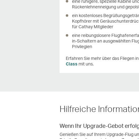
eine ruhigere, spezielle Kabine un
Rückenlehnenneigung und gepolst
ein kostenloses Begrüßungsgeträ
Kopfhörer mit Geräuschunterdrüc
für Cathay Mitglieder
eine reibungslosere Flughafenerfa
in-Schaltern an ausgewählten Flug
Privilegien
Erfahren Sie mehr über das Fliegen i
Class
mit uns.
Hilfreiche Informati
Wenn Ihr Upgrade-Gebot erfolgr
Genießen Sie auf Ihrem Upgrade-Flug un