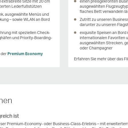
d extrabreite Sitze mit 20 cm
einen preisgekrönten Busin
erten Lederfußstützen
ausgewählten Flugzeugtypen
flaches Bett verwandeln lä
nk, ausgewählte Menüs und
kung – sowie WLAN an Bord
Zutritt zu unseren Busine
darunter zu unseren Flags
hrung mit speziellen Check-
exquisite Speisen an Bord
häfen und Priority-Boarding-
internationalen Favoriten 
ausgewählten Strecken, ge
oder Champagner
n der
Premium Economy
Erfahren Sie mehr über das Fl
onen
eich ist
ser Premium-Economy- oder Business-Class-Erlebnis – mit erweitertem 