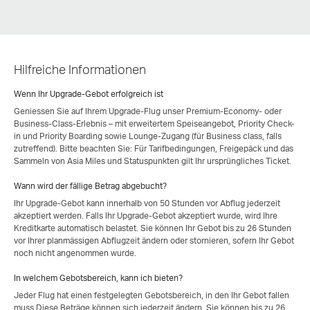
Hilfreiche Informationen
Wenn Ihr Upgrade-Gebot erfolgreich ist
Geniessen Sie auf Ihrem Upgrade-Flug unser Premium-Economy- oder
Business-Class-Erlebnis – mit erweitertem Speiseangebot, Priority Check-
in und Priority Boarding sowie Lounge-Zugang (für Business class, falls
zutreffend). Bitte beachten Sie: Für Tarifbedingungen, Freigepäck und das
Sammeln von Asia Miles und Statuspunkten gilt Ihr ursprüngliches Ticket.
Wann wird der fällige Betrag abgebucht?
Ihr Upgrade-Gebot kann innerhalb von 50 Stunden vor Abflug jederzeit
akzeptiert werden. Falls Ihr Upgrade-Gebot akzeptiert wurde, wird Ihre
Kreditkarte automatisch belastet. Sie können Ihr Gebot bis zu 26 Stunden
vor Ihrer planmässigen Abflugzeit ändern oder stornieren, sofern Ihr Gebot
noch nicht angenommen wurde.
In welchem Gebotsbereich, kann ich bieten?
Jeder Flug hat einen festgelegten Gebotsbereich, in den Ihr Gebot fallen
muss.Diese Beträge können sich jederzeit ändern. Sie können bis zu 26