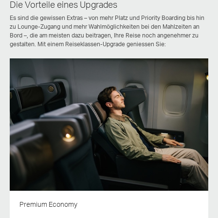
Die Vorteile eines Upgrades
Es sind die gewissen Extras – von mehr Platz und Priority Boarding bis hin
zu Lounge-Zugang und mehr Wahlmöglichkeiten bei den Mahlzeiten an
Bord –, die am meisten dazu beitragen, Ihre Reise noch angenehmer zu
gestalten. Mit einem Reiseklassen-Upgrade geniessen Sie:
Premium Economy